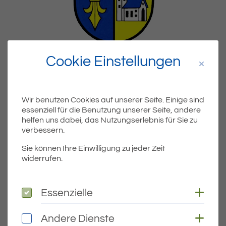
2023
ÖFFENTLICHE BEKANNTMACHUNGEN
Cookie Einstellungen
Erneute Bekanntmachung zur
2. Änderung des
Flächennutzungsplans im Bereich
Wir benutzen Cookies auf unserer Seite. Einige sind
„Irisstraße West“
essenziell für die Benutzung unserer Seite, andere
helfen uns dabei, das Nutzungserlebnis für Sie zu
Erneute Bekanntmachung zur 2. Änderung des
verbessern.
Flächennutzungsplans im Bereich „Irisstraße West“
Die Versammlung des
Sie können Ihre Einwilligung zu jeder Zeit
Gemeindeverwaltungsverbandes…
widerrufen.
WEITERLESEN
Coo
Essenzielle
Essenzielle
Coo
Andere Dienste
Andere Dienste
Veröffentlicht am:
25.07.2023