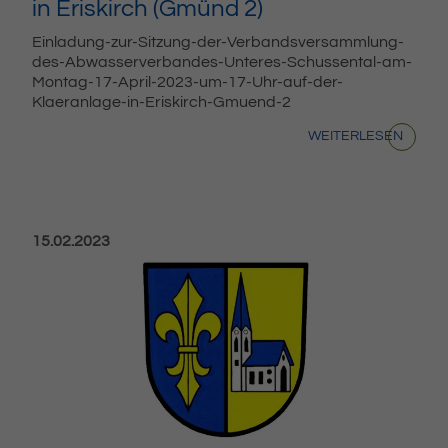
in Eriskirch (Gmünd 2)
Einladung-zur-Sitzung-der-Verbandsversammlung-
des-Abwasserverbandes-Unteres-Schussental-am-
Montag-17-April-2023-um-17-Uhr-auf-der-
Klaeranlage-in-Eriskirch-Gmuend-2
WEITERLESEN
Veröffentlicht am:
15.02.2023