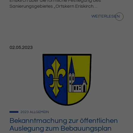
Eriskirch über die förmliche Festlegung des
Sanierungsgebietes „Ortskern Eriskirch…
WEITERLESEN
Veröffentlicht am:
02.05.2023
2023
ALLGEMEIN
Bekanntmachung zur öffentlichen
Auslegung zum Bebauungsplan