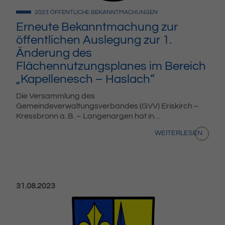
2023
ÖFFENTLICHE BEKANNTMACHUNGEN
Erneute Bekanntmachung zur
öffentlichen Auslegung zur 1.
Änderung des
Flächennutzungsplanes im Bereich
„Kapellenesch – Haslach“
Die Versammlung des
Gemeindeverwaltungsverbandes (GVV) Eriskirch –
Kressbronn a. B. – Langenargen hat in…
WEITERLESEN
Veröffentlicht am:
31.08.2023