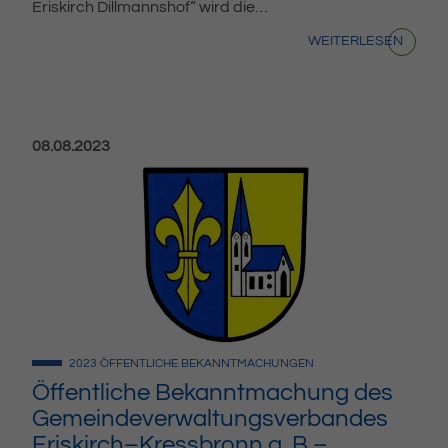
Eriskirch Dillmannshof“ wird die…
WEITERLESEN
Veröffentlicht am:
08.08.2023
2023
ÖFFENTLICHE BEKANNTMACHUNGEN
Öffentliche Bekanntmachung des
Gemeindeverwaltungsverbandes
Eriskirch–Kressbronn a. B.–