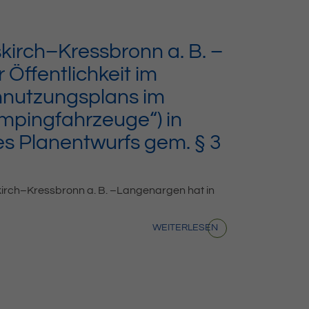
irch–Kressbronn a. B. –
Öffentlichkeit im
nnutzungsplans im
mpingfahrzeuge“) in
es Planentwurfs gem. § 3
rch–Kressbronn a. B. –Langenargen hat in
WEITERLESEN