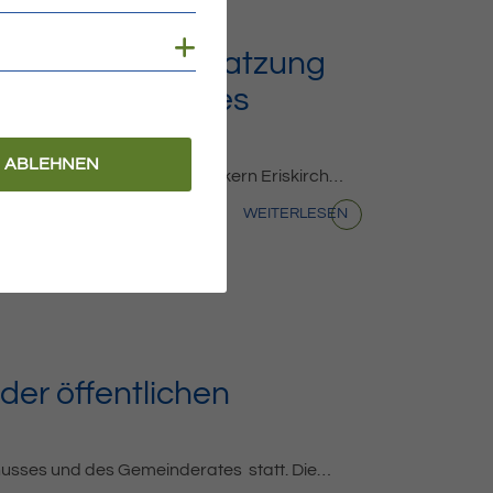
Cookies anzeigen
 Änderung der Satzung
anierungsgebietes
 25.05.2023
ABLEHNEN
es Sanierungsgebietes „Ortskern Eriskirch…
WEITERLESEN
er öffentlichen
chusses und des Gemeinderates statt. Die…