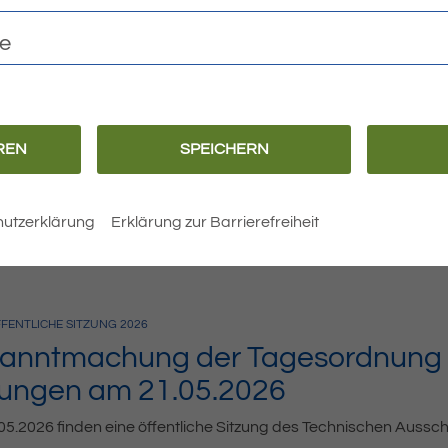
26
ALLGEMEIN
te
anntmachung der Satzung zur 1.
r die förmliche Festlegung des S
tskern Eriskirch – Neue Mitte“ vom
REN
SPEICHERN
 zur 1. Änderung der Satzung über die förmliche Festlegung d
utzerklärung
Erklärung zur Barrierefreiheit
FENTLICHE SITZUNG
2026
anntmachung der Tagesordnung d
zungen am 21.05.2026
5.2026 finden eine öffentliche Sitzung des Technischen Auss