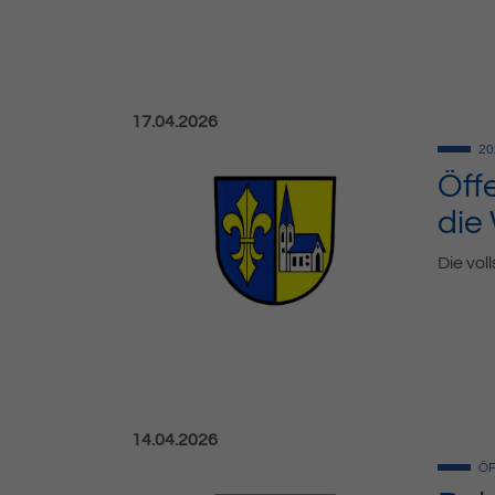
Veröffentlicht am:
17.04.2026
20
Öff
die
Die vol
Veröffentlicht am:
14.04.2026
ÖF