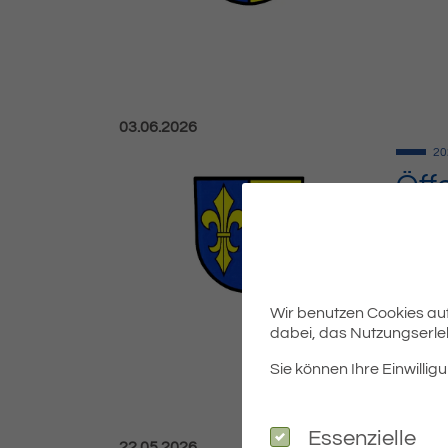
Veröffentlicht am:
03.06.2026
20
Öff
Bek
Was
Festst
Verban
Wir benutzen Cookies auf 
dabei, das Nutzungserleb
Sie können Ihre Einwilligu
Essenzielle
Essenzielle
Veröffentlicht am:
22.05.2026