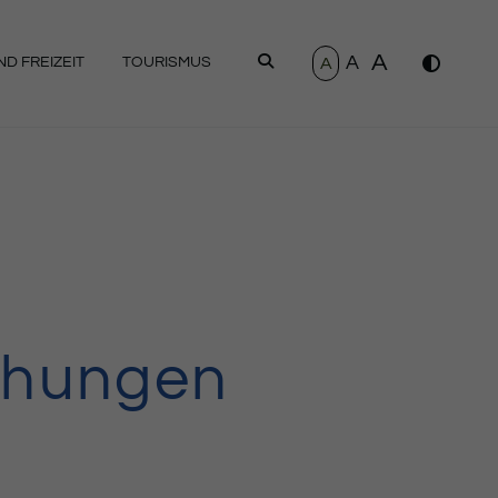
A
A
SUCHEN
A
D FREIZEIT
TOURISMUS
chungen