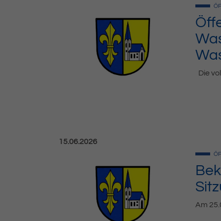
ÖF
Öff
Was
Was
Die vol
Veröffentlicht am:
15.06.2026
ÖF
Bek
Sit
Am 25.0