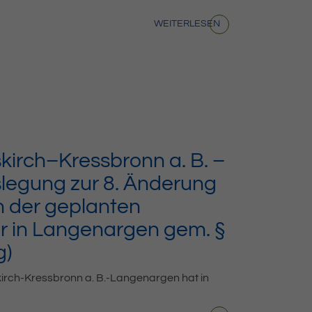
WEITERLESEN
irch–Kressbronn a. B. –
slegung zur 8. Änderung
h der geplanten
er in Langenargen gem. §
g)
ch-Kressbronn a. B.-Langenargen hat in