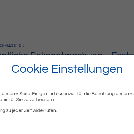
26
ALLGEMEIN
entliche Bekanntmachung – Fests
anntgabe des Jahresabschlusse
Cookie Einstellungen
serversorgung unteres Schussen
ellung und Bekanntgabe des Jahresabschlusses 2025 Bekannt
dsversammlung vom 18. Mai…
unserer Seite. Einige sind essenziell für die Benutzung unserer
nis für Sie zu verbessern.
ng zu jeder Zeit widerrufen.