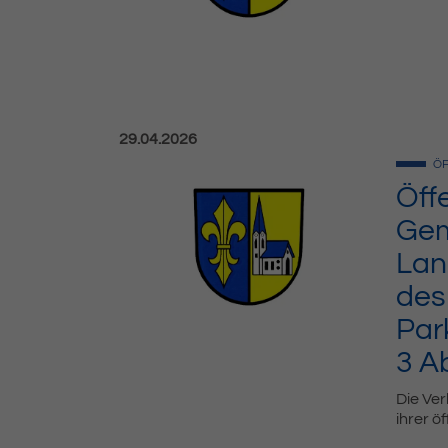
Veröffentlicht am:
29.04.2026
ÖF
Öff
Gem
Lan
des
Par
3 A
Die Ve
ihrer ö