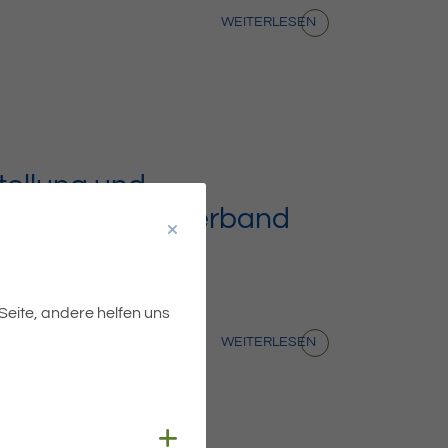
WEITERLESEN
tellung und
s 2025, Zweckverband
tal
gabe des Beschlusses der
 Seite, andere helfen uns
WEITERLESEN
Cookies anzeigen