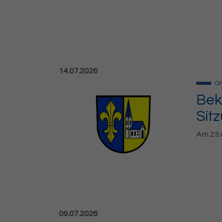
Veröffentlicht am:
14.07.2026
ÖF
Bek
Sit
Am 23.0
Veröffentlicht am:
09.07.2026