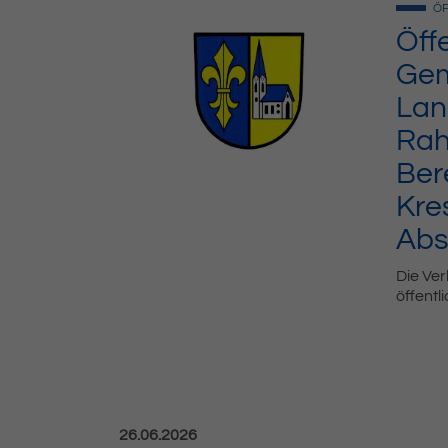
ÖF
Öff
Gem
Lan
Rah
Ber
Kre
Abs
Die Ve
öffentl
Veröffentlicht am:
26.06.2026