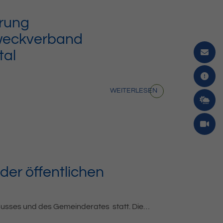
rung
weckverband
tal
WEITERLESEN
er öffentlichen
chusses und des Gemeinderates statt. Die…