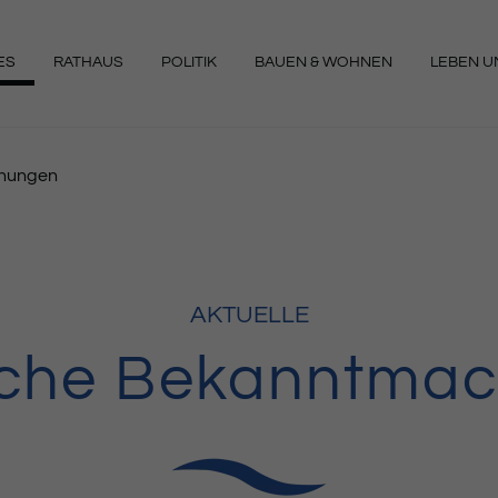
ES
RATHAUS
POLITIK
BAUEN & WOHNEN
LEBEN UN
NGEN
chungen
AKTUELLE
liche Bekanntma