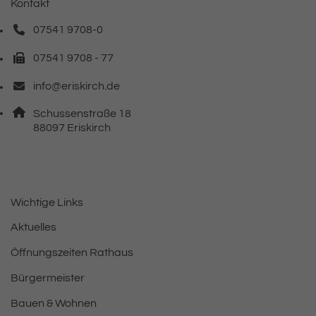
Kontakt
07541 9708-0
Telefonnummer: 0 7 5 4 1 9 7 0 8 0
07541 9708 - 77
Faxnummer: 0 7 5 4 1 9 7 0 8 7 7
info@eriskirch.de
E-Mail Adresse: info@eriskirch.de
Adresse:
Schussenstraße 18
, 8 8 0 9 7
88097
Eriskirch
Wichtige Links
Aktuelles
Öffnungszeiten Rathaus
Bürgermeister
Bauen & Wohnen