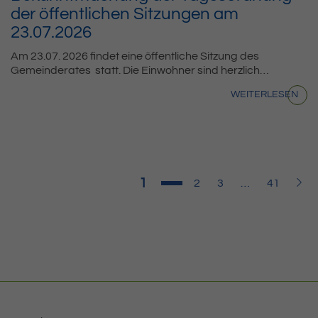
der öffentlichen Sitzungen am
23.07.2026
Am 23.07. 2026 findet eine öffentliche Sitzung des
Gemeinderates statt. Die Einwohner sind herzlich…
WEITERLESEN
Seite
1
Seite
Seite
Seite
Weit
2
3
…
41