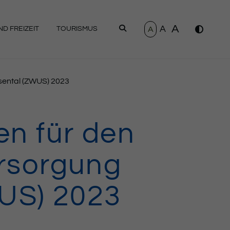
A
A
SUCHEN
A
D FREIZEIT
TOURISMUS
ental (ZWUS) 2023
n für den
rsorgung
US) 2023