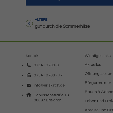
ÄLTERE
Titel für Beitrag
gut durch die Sommerhitze
Kontakt
Wichtige Links
Aktuelles
07541 9708-0
Telefonnummer: 0 7 5 4 1 9 7 0 8 0
Öffnungszeiten
07541 9708 - 77
Faxnummer: 0 7 5 4 1 9 7 0 8 7 7
Bürgermeister
info@eriskirch.de
E-Mail Adresse: info@eriskirch.de
Bauen & Wohn
Adresse:
Schussenstraße 18
, 8 8 0 9 7
88097
Eriskirch
Leben und Freiz
Anreise und Or