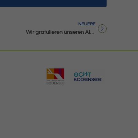
NEUERE
Titel für Beitrag
Wir gratulieren unseren Altersjubilaren im September