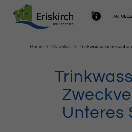
Gemeinde Eriskirch
AKTUELL
MELDU
Home
Aktuelles
Trinkwasseruntersuchun
Trinkwas
Zweckve
Unteres