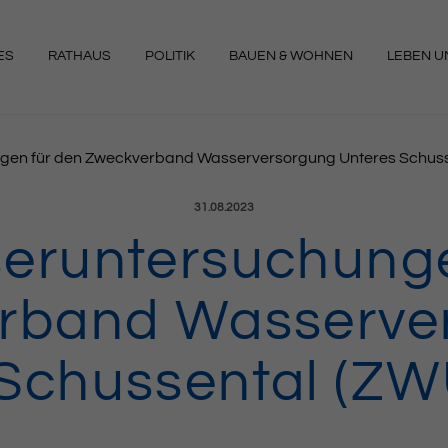
ES
RATHAUS
POLITIK
BAUEN & WOHNEN
LEBEN UN
NGEN
gen für den Zweckverband Wasserversorgung Unteres Schuss
Veröffentlicht am:
31.08.2023
seruntersuchunge
rband Wasserve
 Schussental (ZW