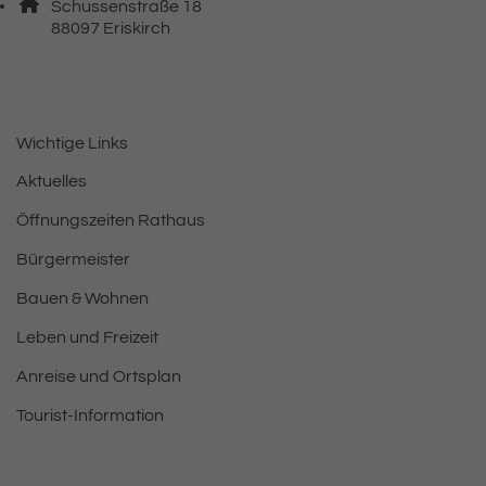
Adresse:
Schussenstraße 18
, 8 8 0 9 7
88097
Eriskirch
Wichtige Links
Aktuelles
Öffnungszeiten Rathaus
Bürgermeister
Bauen & Wohnen
Leben und Freizeit
Anreise und Ortsplan
Tourist-Information