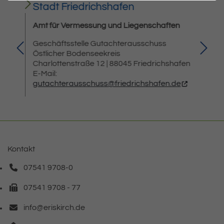
Jahr:
Jah
Stadt Friedrichshafen
Han
und
Amt für Vermessung und Liegenschaften
Leit
Geschäftsstelle Gutachterausschuss
Komm
Östlicher Bodenseekreis
Verk
Charlottenstraße 12 | 88045 Friedrichshafen
Tel.
E-Mail:
gutachterausschuss@friedrichshafen.de
Kontakt
07541 9708-0
Telefonnummer: 0 7 5 4 1 9 7 0 8 0
07541 9708 - 77
Faxnummer: 0 7 5 4 1 9 7 0 8 7 7
info@eriskirch.de
E-Mail Adresse: info@eriskirch.de