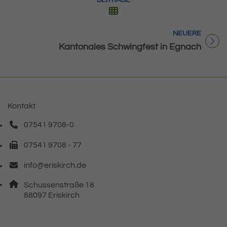
NEUERE
Titel für Beitrag
Kantonales Schwingfest in Egnach
Kontakt
07541 9708-0
Telefonnummer: 0 7 5 4 1 9 7 0 8 0
07541 9708 - 77
Faxnummer: 0 7 5 4 1 9 7 0 8 7 7
info@eriskirch.de
E-Mail Adresse: info@eriskirch.de
Adresse:
Schussenstraße 18
, 8 8 0 9 7
88097
Eriskirch