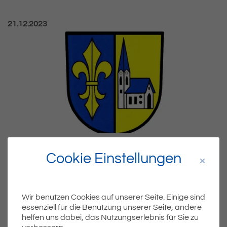
Veröffentlicht am:
21.12.2023
2023
ÖFFENTLICHE BEKANNTMACHUNGEN
Cookie Einstellungen
Grundsteuerfestsetzung 2024
Hier finden Sie die öffentliche Bekanntmachung zur
Grundsteuerfestsetzung für das Jahr 2024 zum Download.
Wir benutzen Cookies auf unserer Seite. Einige sind
WEITERLESEN
essenziell für die Benutzung unserer Seite, andere
helfen uns dabei, das Nutzungserlebnis für Sie zu