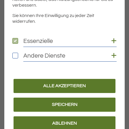
verbessern.
Sie können Ihre Einwilligung zu jeder Zeit
widerrufen.
Coo
Essenzielle
Essenzielle
Coo
Andere Dienste
Andere Dienste
Frank Jehle
ALLE AKZEPTIEREN
Leitung Bauamt
E-Mail-Adresse
SPEICHERN
frank.jehle@eriskirch.de
Telefon
ABLEHNEN
07541 9708-40