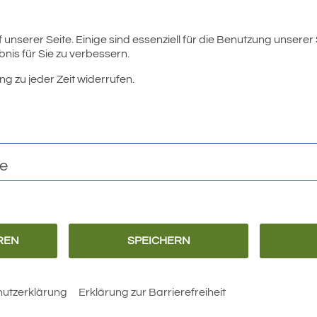
08:00 – 12:00 Uhr
unserer Seite. Einige sind essenziell für die Benutzung unserer
nis für Sie zu verbessern.
geschlossen
ng zu jeder Zeit widerrufen.
geschlossen
te
REN
SPEICHERN
Kontakt
utzerklärung
Erklärung zur Barrierefreiheit