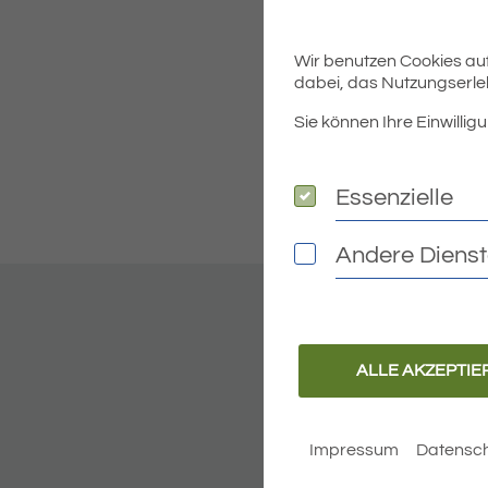
Freitag
Wir benutzen Cookies auf 
dabei, das Nutzungserleb
Samstag
Sie können Ihre Einwilligu
Sonntag
Essenzielle
Essenzielle
Andere Diens
Andere Dienste
ALLE AKZEPTIE
Impressum
Datensch