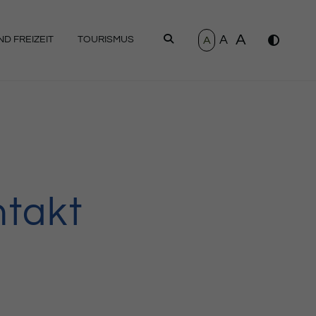
A
A
SUCHEN
A
D FREIZEIT
TOURISMUS
ntakt