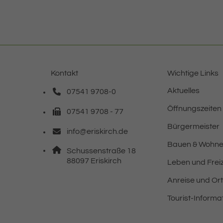
Kontakt
Wichtige Links
Aktuelles
07541 9708-0
Telefonnummer: 0 7 5 4 1 9 7 0 8 0
Öffnungszeiten
07541 9708 - 77
Faxnummer: 0 7 5 4 1 9 7 0 8 7 7
Bürgermeister
info@eriskirch.de
E-Mail Adresse: info@eriskirch.de
Bauen & Wohn
Adresse:
Schussenstraße 18
, 8 8 0 9 7
88097
Eriskirch
Leben und Freiz
Anreise und Or
Tourist-Informa