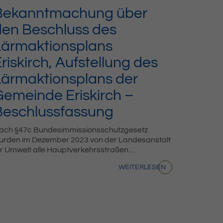
Bekanntmachung über
den Beschluss des
Lärmaktionsplans
riskirch, Aufstellung des
Lärmaktionsplans der
Gemeinde Eriskirch –
Beschlussfassung
ach §47c Bundesimmissionsschutzgesetz
urden im Dezember 2023 von der Landesanstalt
ür Umwelt alle Hauptverkehrsstraßen…
WEITERLESEN