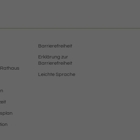
Barrierefreiheit
Erklärung zur
Barrierefreiheit
 Rathaus
Leichte Sprache
en
eit
tsplan
tion