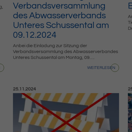
Verbandsversammlung
g,
des Abwasserverbands
A
T
Unteres Schussental am
D
09.12.2024
Anbei die Einladung zur Sitzung der
Verbandsversammlung des Abwasserverbandes
Unteres Schussental am Montag, 09….
N
WEITERLESEN
Veröffentlicht am:
Ve
25.11.2024
2