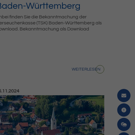
Baden-Württemberg
nbei finden Sie die Bekanntmachung der
ierseuchenkasse (TSK) Baden-Württemberg als
ownload. Bekanntmachung als Download
WEITERLESEN
röffentlicht am:
5.11.2024