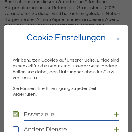
Eriskirch nun aus diesem Grunde eine öffentliche
Bürgerinformation zur Reform der Grundsteuer 2025
veranstaltet. Zu dieser wird herzlich eingeladen . Neben
Bürgermeister Arman Aigner stehen an diesem Abend
auch der Leiter der Geschäftsstelle Kommunale
Wertermittlung und Verkehrswertgutachten, Hansjörg
Cookie Einstellungen
Obergfell und der Kämmerer Christian Macherauch für
Fragen zur Verfügung.
Wir benutzen Cookies auf unserer Seite. Einige sind
essenziell für die Benutzung unserer Seite, andere
Teil
Teile Beitrag:
helfen uns dabei, das Nutzungserlebnis für Sie zu
verbessern.
Sie können Ihre Einwilligung zu jeder Zeit
ÄLTERE
widerrufen.
Titel für Beitrag
Straßensperrung in der Ziegelhausstraße aufgehoben
Coo
Essenzielle
Essenzielle
BEITRÄGE
Coo
Andere Dienste
Andere Dienste