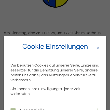
Am Dienstag, den 26.11.2024, um 17:30 Uhr im Rathaus
Langenargen (Sitzungssaal), Obere Seestraße 1, 88085
Langenargen findet die Verbandsversammlung des
Cookie Einstellungen
Gemeindeverwaltungsverbandes Eriskirch-Kressbronn a.
B.-Langenargen statt. Die Einwohner sind hierzu herzlich
eingeladen.
Wir benutzen Cookies auf unserer Seite. Einige sind
Tagesordnung als Download
essenziell für die Benutzung unserer Seite, andere
helfen uns dabei, das Nutzungserlebnis für Sie zu
verbessern.
Teil
Teile Beitrag:
Sie können Ihre Einwilligung zu jeder Zeit
widerrufen.
ÄLTERE