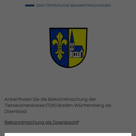
2024
ÖFFENTLICHE BEKANNTMACHUNGEN
Anbei finden Sie die Bekanntmachung der
Tierseuchenkasse (TSK) Baden-Württemberg als
Download.
Bekanntmachung als Download