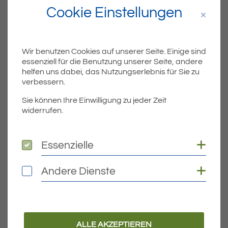
Gemeindeverwaltungsverbandes Eriskirch–Kressbronn a.
Cookie Einstellungen
B. –Langenargen über den Änderungsbeschluss und die
frühzeitige…
WEITERLESEN
Wir benutzen Cookies auf unserer Seite. Einige sind
essenziell für die Benutzung unserer Seite, andere
helfen uns dabei, das Nutzungserlebnis für Sie zu
Veröffentlicht am:
22.11.2023
verbessern.
Sie können Ihre Einwilligung zu jeder Zeit
widerrufen.
Coo
Essenzielle
Essenzielle
Coo
Andere Dienste
Andere Dienste
2023
ÖFFENTLICHE BEKANNTMACHUNGEN
Öffentliche Bekanntmachung des
Gemeindeverwaltungsverbandes
ALLE AKZEPTIEREN