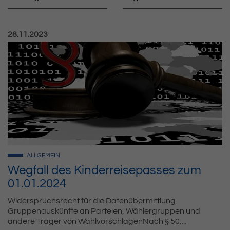
Veröffentlicht am:
28.11.2023
ALLGEMEIN
Wegfall des Kinderreisepasses zum
01.01.2024
Widerspruchsrecht für die Datenübermittlung
Gruppenauskünfte an Parteien, Wählergruppen und
andere Träger von WahlvorschlägenNach § 50…