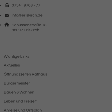
07541 9708 - 77
Faxnummer: 0 7 5 4 1 9 7 0 8 7 7
info@eriskirch.de
E-Mail Adresse: info@eriskirch.de
Adresse:
Schussenstraße 18
, 8 8 0 9 7
88097
Eriskirch
Wichtige Links
Aktuelles
Öffnungszeiten Rathaus
Bürgermeister
Bauen & Wohnen
Leben und Freizeit
Anreise und Ortsplan