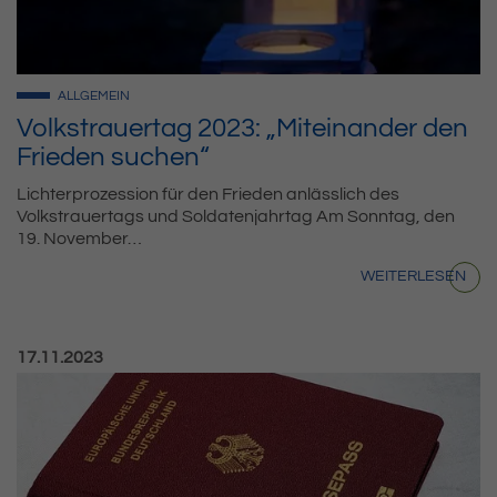
ALLGEMEIN
Volkstrauertag 2023: „Miteinander den
Frieden suchen“
Lichterprozession für den Frieden anlässlich des
Volkstrauertags und Soldatenjahrtag Am Sonntag, den
19. November…
WEITERLESEN
Veröffentlicht am:
17.11.2023