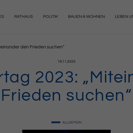
ES
RATHAUS
POLITIK
BAUEN & WOHNEN
LEBEN UN
NGEN
iteinander den Frieden suchen“
Veröffentlicht am:
18.11.2023
rtag 2023: „Mite
Frieden suchen“
ALLGEMEIN