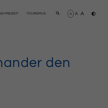
A
A
SUCHEN
A
D FREIZEIT
TOURISMUS
inander den