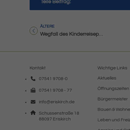
Teile Beitrag:
ÄLTERE
Titel für Beitrag
Wegfall des Kinderreisepasses zum 01.01.2024
Kontakt
Wichtige Links
Aktuelles
07541 9708-0
Telefonnummer: 0 7 5 4 1 9 7 0 8 0
Öffnungszeiten
07541 9708 - 77
Faxnummer: 0 7 5 4 1 9 7 0 8 7 7
Bürgermeister
info@eriskirch.de
E-Mail Adresse: info@eriskirch.de
Bauen & Wohn
Adresse:
Schussenstraße 18
, 8 8 0 9 7
88097
Eriskirch
Leben und Freiz