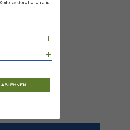
 Seite, andere helfen uns
ben Frau“ in Mariabrunn ein
u einen ökumenischen
Cookies anzeigen
on für den Frieden zur
Cookies anzeigen
e dem Jugendchor mit
würden und wir mit
ABLEHNEN