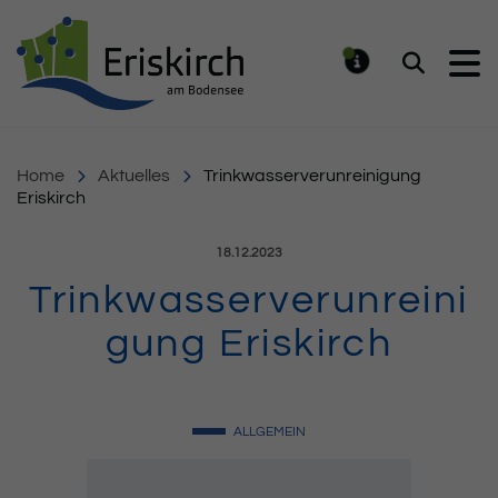
Gemeinde Eriskirch
Suchen
MELDUNG
Home
Aktuelles
Trinkwasserverunreinigung
Eriskirch
Veröffentlicht am:
18.12.2023
Trinkwasserverunreini
gung Eriskirch
ALLGEMEIN