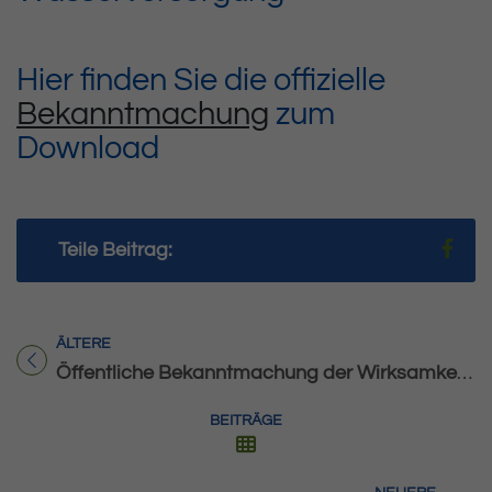
Hier finden Sie die offizielle
Bekanntmachung
zum
Download
Teil
Teile Beitrag:
ÄLTERE
Titel für Beitrag
Öffentliche Bekanntmachung der Wirksamkeit der 2. Änderung des Flächennutzungsplanes im Bereich „Irisstraße West“
BEITRÄGE