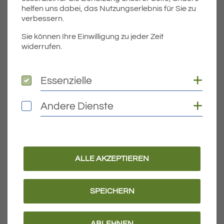
• für medizinische Zwecke
helfen uns dabei, das Nutzungserlebnis für Sie zu
(Reinigung von Wunden,
verbessern.
Nasenspülen, etc.)
Sie können Ihre Einwilligung zu jeder Zeit
• zum Herstellten von Eiswürfeln
widerrufen.
zur Kühlung von Getränken
Coo
Essenzielle
Essenzielle
Wie wird abgekocht?
Einmal sprudelnd aufkochen,
Coo
Andere Dienste
Andere Dienste
danach
mindestens 10 Minuten
abkühlen lassen
.
Handelsübliche Wasserkocher
ALLE AKZEPTIEREN
sind dafür geeignet.
SPEICHERN
Für Wasser zu
Reinigungszwecken,
ABLEHNEN