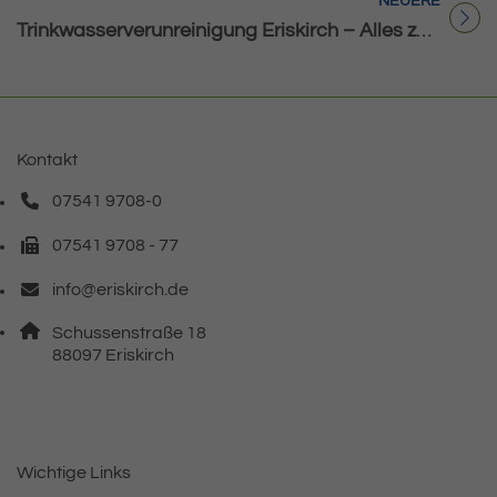
NEUERE
Titel für Beitrag
Trinkwasserverunreinigung Eriskirch – Alles zum Abkochgebot mit Gebietsübersicht und häufig gestellten Fragen
Kontakt
07541 9708-0
Telefonnummer: 0 7 5 4 1 9 7 0 8 0
07541 9708 - 77
Faxnummer: 0 7 5 4 1 9 7 0 8 7 7
info@eriskirch.de
E-Mail Adresse: info@eriskirch.de
Adresse:
Schussenstraße 18
, 8 8 0 9 7
88097
Eriskirch
Wichtige Links