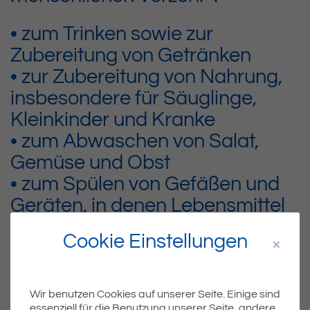
• zum Trinken sowie zur
Zubereitung von Getränken
• zur Zubereitung von Nahrung,
insbesondere für Säuglinge,
Kleinkinder und Kranke
• zum Abwaschen von Salat,
Gemüse und Obst
• zum Spülen von Gefäßen und
Geräten, in denen Lebensmittel
zubereitet oder aufbereitet
Cookie Einstellungen
werden
• zum Zähneputzen und zur
Mundpflege
Wir benutzen Cookies auf unserer Seite. Einige sind
essenziell für die Benutzung unserer Seite, andere