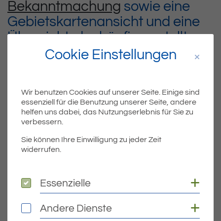
Bekanntmachung
sowie eine
Gebietskartenansicht und eine
Übersicht der häufig gestellten
Fragen
Cookie Einstellungen
Wir benutzen Cookies auf unserer Seite. Einige sind
Teil
Teile Beitrag:
essenziell für die Benutzung unserer Seite, andere
helfen uns dabei, das Nutzungserlebnis für Sie zu
verbessern.
Sie können Ihre Einwilligung zu jeder Zeit
ÄLTERE
widerrufen.
Titel für Beitrag
Trinkwasserverunreinigung Eriskirch
BEITRÄGE
Coo
Essenzielle
Essenzielle
Coo
Andere Dienste
Andere Dienste
NEUERE
Titel für Beitrag
Trinkwasserverunreinigung Eriskirch – Alles zum Abkochgebot – Stand 20.12.23 16.00 Uhr