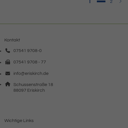
Seite
1
Seite
Weit
2
Kontakt
07541 9708-0
Telefonnummer: 0 7 5 4 1 9 7 0 8 0
07541 9708 - 77
Faxnummer: 0 7 5 4 1 9 7 0 8 7 7
info@eriskirch.de
E-Mail Adresse: info@eriskirch.de
Adresse:
Schussenstraße 18
, 8 8 0 9 7
88097
Eriskirch
Wichtige Links