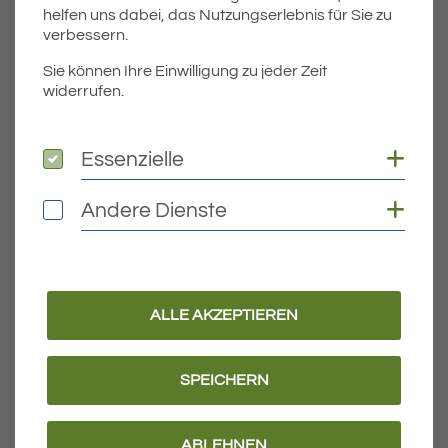
helfen uns dabei, das Nutzungserlebnis für Sie zu
Diese betreffen die Gesamtgemeinde Eriskirch.
verbessern.
Entsprechend den Vorgaben der Trinkwasserverordnung
wurde die Trinkwasserprobe als…
Sie können Ihre Einwilligung zu jeder Zeit
widerrufen.
WEITERLESEN
Coo
Essenzielle
Essenzielle
Veröffentlicht am:
18.03.2025
Coo
Andere Dienste
Andere Dienste
ALLE AKZEPTIEREN
SPEICHERN
FLÄCHENNUTZUNGSPLAN
2025
Bekanntmachung: Abwasserverband
ABLEHNEN