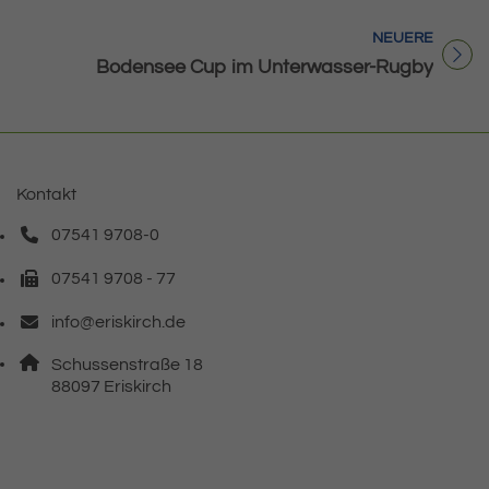
NEUERE
Titel für Beitrag
Bodensee Cup im Unterwasser-Rugby
Kontakt
07541 9708-0
Telefonnummer: 0 7 5 4 1 9 7 0 8 0
07541 9708 - 77
Faxnummer: 0 7 5 4 1 9 7 0 8 7 7
info@eriskirch.de
E-Mail Adresse: info@eriskirch.de
Adresse:
Schussenstraße 18
, 8 8 0 9 7
88097
Eriskirch