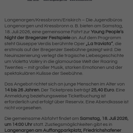
Langenargen/Kressbronn/Eriskirch – Die Jugendbüros
Langenargen und Kressbronn a. B. bieten am Samstag,
18. Juli 2026, eine gemeinsame Fahrt zur
Young People’s
Night der Bregenzer Festspiele
an. Auf dem Programm
steht Giuseppe Verdis berühmte Oper
„La traviata“
, die
erstmals auf der Bregenzer Seebühne gezeigt wird. Die
Neuinszenierung verlegt die tragische Liebesgeschichte
um Violetta Valéry in die glamouröse Welt der Roaring
Twenties – mit großer Musik, starken Emotionen und der
spektakulären Kulisse der Seebühne.
Das Angebot richtet sich an junge Menschen im Alter von
14 bis 26 Jahren
. Der Ticketpreis beträgt
25,40 Euro
. Eine
Anmeldung beziehungsweise Ticketbuchung ist
erforderlich und erfolgt über Reservix. Eine Abendkasse ist
nicht vorgesehen.
Die gemeinsame Abfahrt findet am
Samstag, 18. Juli 2026,
um 14:00 Uhr
statt. Zustiegsmöglichkeiten gibt es in
Langenargen am Auffangparkplatz, Friedrichshafener