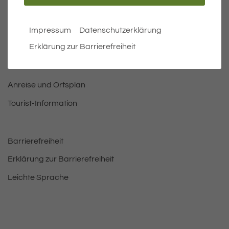
Öffnungszeiten Rathaus
Bürgermeister
Impressum
Datenschutzerklärung
Erklärung zur Barrierefreiheit
Bauen & Wohnen
Leben und Freizeit
Anreise und Ortsplan
Tourist-Information
Barrierefreiheit
Erklärung zur Barrierefreiheit
Leichte Sprache