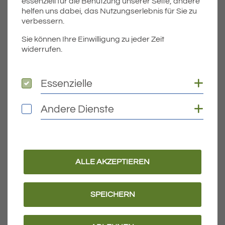
essenziell für die Benutzung unserer Seite, andere
Eugen Marian
24.07.2024
70 Jahre
helfen uns dabei, das Nutzungserlebnis für Sie zu
Filipek
verbessern.
Sie können Ihre Einwilligung zu jeder Zeit
widerrufen.
Cele
27.07.2024
75 Jahre
Grozdanoski
Coo
Essenzielle
Essenzielle
Coo
Andere Dienste
Andere Dienste
Teil
Teile Beitrag:
ALLE AKZEPTIEREN
ÄLTERE
Titel für Beitrag
Abkochgebot für Trinkwasser aufgehoben
SPEICHERN
BEITRÄGE