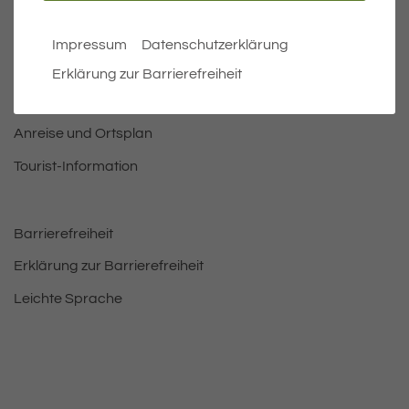
Öffnungszeiten Rathaus
Bürgermeister
Impressum
Datenschutzerklärung
Bauen & Wohnen
Erklärung zur Barrierefreiheit
Leben und Freizeit
Anreise und Ortsplan
Tourist-Information
Barrierefreiheit
Erklärung zur Barrierefreiheit
Leichte Sprache