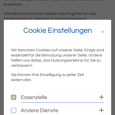
erwerben.
Sämtliche Einnahmen dieses Events gehen an das
Kinderhospiz St. Nikolaus in Bad Grönenbach.
Wir finden: ein tolle Veranstaltung, die Sie unbedingt
Cookie Einstellungen
unterstützen sollten!
Wir benutzen Cookies auf unserer Seite. Einige sind
Teil
Teile Beitrag:
essenziell für die Benutzung unserer Seite, andere
helfen uns dabei, das Nutzungserlebnis für Sie zu
verbessern.
Sie können Ihre Einwilligung zu jeder Zeit
ÄLTERE
widerrufen.
Titel für Beitrag
Hochwasser: Holzbrücke Oberbaumgarten wieder offen
BEITRÄGE
Coo
Essenzielle
Essenzielle
Coo
Andere Dienste
Andere Dienste
NEUERE