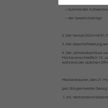
– Summe der E
– Summe der Auf
– der Gewinn 
2. Der Verlust 2024 mit 6
3. Der Geschäftsleitung wi
4. Der Jahresabschluss un
Mai bis einschließlich 10.
während der üblichen Öffnu
Meckenbeuren, den 21. Ma
gez. Bürgermeister Georg 
stv. Verbandsvorsitzend