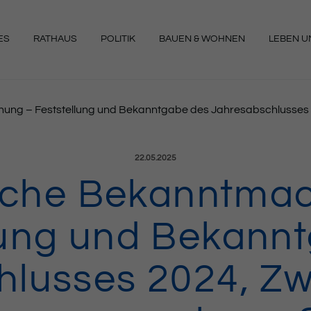
ES
RATHAUS
POLITIK
BAUEN & WOHNEN
LEBEN UN
NGEN
hung – Feststellung und Bekanntgabe des Jahresabschlusse
Veröffentlicht am:
22.05.2025
liche Bekanntma
lung und Bekann
hlusses 2024, Z