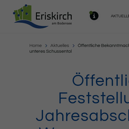
Gemeinde Eriskirch
AKTUELL
MELDU
Home
Aktuelles
Öffentliche Bekanntmac
unteres Schussental
Öffent
Feststel
Jahresabsc