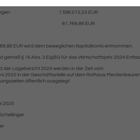
rträge 1.534.242,17 EUR
wendungen 1.596.012,03 EUR
beträgt 61.769,86 EUR
1.769,86 EUR wird dem beweglichen Kapitalkonto entnommen.
rd gemäß § 16 Abs. 3 EigBG für das Wirtschaftsjahr 2024 Entlast
d der Lagebericht 2024 werden in der Zeit vom
 Juni 2025 in der Geschäftsstelle auf dem Rathaus Meckenbeure
ngszeiten öffentlich ausgelegt.
i 2025
Schellinger
er