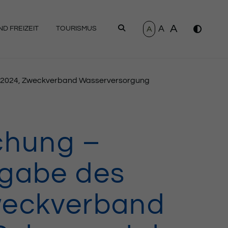
A
A
SUCHEN
A
D FREIZEIT
TOURISMUS
s 2024, Zweckverband Wasserversorgung
chung –
tgabe des
weckverband