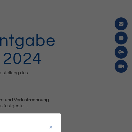
nntgabe
 2024
tstellung des
nn- und Verlustrechnung
 festgestellt: