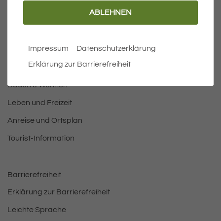
ABLEHNEN
Wichtige Links
Aktuelles
Impressum
Datenschutzerklärung
Öffnungszeiten Rathaus
Erklärung zur Barrierefreiheit
Bürgermeister
Bauen & Wohnen
Leben und Freizeit
Anreise und Ortsplan
Tourist-Information
Barrierefreiheit
Erklärung zur Barrierefreiheit
Leichte Sprache