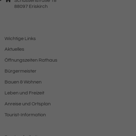
Schussenstraße 18
, 8 8 0 9 7
88097
Eriskirch
Wichtige Links
Aktuelles
Öffnungszeiten Rathaus
Bürgermeister
Bauen & Wohnen
Leben und Freizeit
Anreise und Ortsplan
Tourist-Information