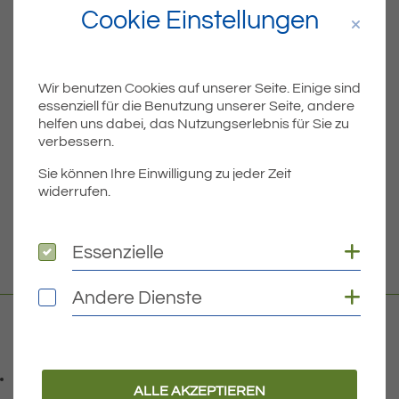
Cookie Einstellungen
Teil
Teile Beitrag:
Wir benutzen Cookies auf unserer Seite. Einige sind
ÄLTERE
essenziell für die Benutzung unserer Seite, andere
Titel für Beitrag
Öffentliche Bekanntmachung der Wirksamkeit der 2. Fortschreibung des Flächennutzungsplanes mit integriertem Landschaftsplan
helfen uns dabei, das Nutzungserlebnis für Sie zu
verbessern.
BEITRÄGE
Sie können Ihre Einwilligung zu jeder Zeit
widerrufen.
NEUERE
Titel für Beitrag
Bundestagswahl am 26.09.2021
Coo
Essenzielle
Essenzielle
Coo
Andere Dienste
Andere Dienste
Kontakt
07541 9708-0
Telefonnummer: 0 7 5 4 1 9 7 0 8 0
ALLE AKZEPTIEREN