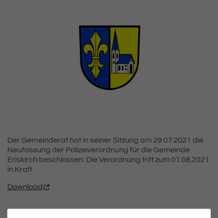
Der Gemeinderat hat in seiner Sitzung am 29.07.2021 die
Neufassung der Polizeiverordnung für die Gemeinde
Eriskirch beschlossen. Die Verordnung tritt zum 01.08.2021
in Kraft.
Download