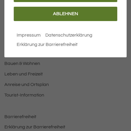
ABLEHNEN
Wichtige Links
Aktuelles
Impressum
Datenschutzerklärung
Öffnungszeiten Rathaus
Erklärung zur Barrierefreiheit
Bürgermeister
Bauen & Wohnen
Leben und Freizeit
Anreise und Ortsplan
Tourist-Information
Barrierefreiheit
Erklärung zur Barrierefreiheit