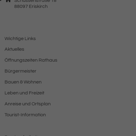
Schussenstraße 18
, 8 8 0 9 7
88097
Eriskirch
Wichtige Links
Aktuelles
Öffnungszeiten Rathaus
Bürgermeister
Bauen & Wohnen
Leben und Freizeit
Anreise und Ortsplan
Tourist-Information