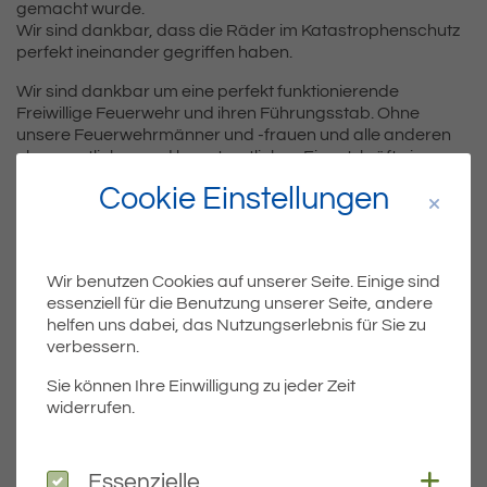
gemacht wurde.
Wir sind dankbar, dass die Räder im Katastrophenschutz
perfekt ineinander gegriffen haben.
Wir sind dankbar um eine perfekt funktionierende
Freiwillige Feuerwehr und ihren Führungsstab. Ohne
unsere Feuerwehrmänner und -frauen und alle anderen
ehrenamtlichen und hauptamtlichen Einsatzkräfte in
Eriskirch und der Nachbarschaft würde Eriskirch am
Cookie Einstellungen
heutigen Morgen sicher anders aussehen.
Vergelt’s Gott!
Wir benutzen Cookies auf unserer Seite. Einige sind
essenziell für die Benutzung unserer Seite, andere
helfen uns dabei, das Nutzungserlebnis für Sie zu
verbessern.
Teil
Teile Beitrag:
Sie können Ihre Einwilligung zu jeder Zeit
widerrufen.
ÄLTERE
Coo
Essenzielle
Essenzielle