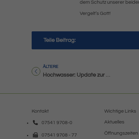
dem Schutz unserer beider
Vergelt’s Gott!
Teile Beitrag:
ÄLTERE
Titel für Beitrag
Hochwasser: Update zur Hochwasserlage
Kontakt
Wichtige Links
Aktuelles
07541 9708-0
Telefonnummer: 0 7 5 4 1 9 7 0 8 0
Öffnungszeiten
07541 9708 - 77
Faxnummer: 0 7 5 4 1 9 7 0 8 7 7