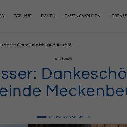
ES
RATHAUS
POLITIK
BAUEN & WOHNEN
LEBEN UN
NGEN
n an die Gemeinde Meckenbeuren!
Veröffentlicht am:
01.06.2024
ser: Dankeschö
inde Meckenbe
HOCHWASSER
ALLGEMEIN