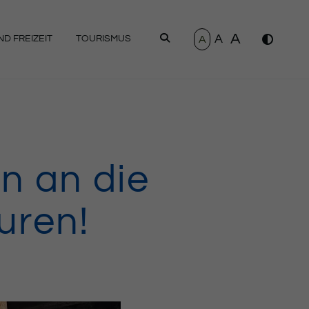
A
A
SUCHEN
A
D FREIZEIT
TOURISMUS
n an die
uren!