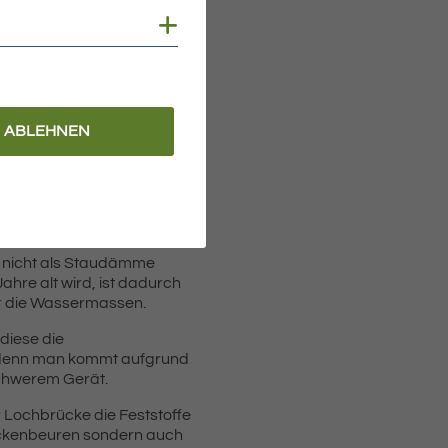
Cookies anzeigen
ABLEHNEN
hr sorgfältig überwacht.
nell ändern, wenn
n die Durchlässe
 ist in diesem Fall auch
d nicht als Staudämme
ahre alt wird, ist dadurch
für die Wassermassen.
 diese die
, denn man kommt aufgrund
schwerem Gerät.
 Lochbrücke die Feststoffe
Meckenbeuren sondern auch