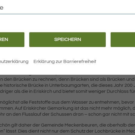
te
REN
SPEICHERN
ren Holzbrücken ist nach wie vor kritisch und wird von uns se
 durchlässig und nicht überflutet, das kann sich aber sehr sch
stämme oder große Äste durch die Strömung der Schussen gege
utzerklärung
Erklärung zur Barrierefreiheit
iese versperren.
s Wasser eingestaut wird, weil es nicht mehr abfließen kann – es
n den Brücken zu rechnen, denn Brücken sind als Brücken un
ie historische Brücke in Unterbaumgarten, die dieses Jahr 200 J
edriger als die in Eriskirch und bietet somit weniger Durchlass 
t, möglichst alle Feststoffe aus dem Wasser zu entnehmen, bevor
men. Auf Eriskircher Gemarkung ist das nicht mehr möglich
r an den Flusslauf der Schussen dran – schon gar nicht mit 
chön gilt daher der Gemeinde Meckenbeuren, die oberhalb der
“ lässt. Dies dient nicht nur dem Schutz der Lochbrücke in 