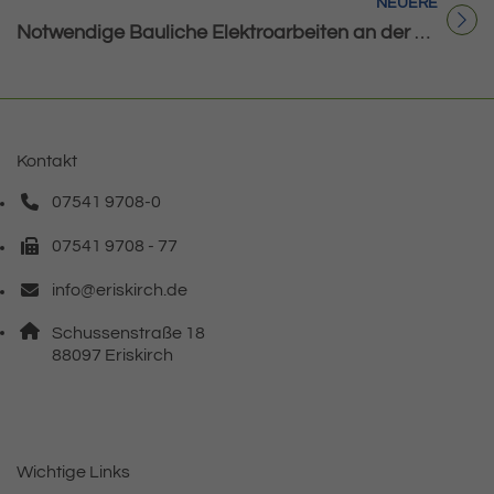
NEUERE
Titel für Beitrag
Notwendige Bauliche Elektroarbeiten an der Sporthalle
Kontakt
07541 9708-0
Telefonnummer: 0 7 5 4 1 9 7 0 8 0
07541 9708 - 77
Faxnummer: 0 7 5 4 1 9 7 0 8 7 7
info@eriskirch.de
E-Mail Adresse: info@eriskirch.de
Adresse:
Schussenstraße 18
, 8 8 0 9 7
88097
Eriskirch
Wichtige Links