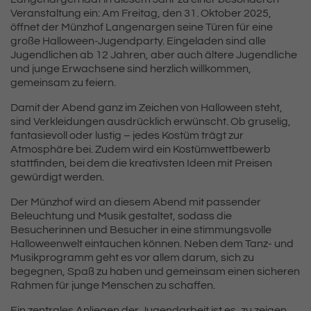
Veranstaltung ein: Am Freitag, den 31. Oktober 2025,
öffnet der Münzhof Langenargen seine Türen für eine
große Halloween-Jugendparty. Eingeladen sind alle
Jugendlichen ab 12 Jahren, aber auch ältere Jugendliche
und junge Erwachsene sind herzlich willkommen,
gemeinsam zu feiern.
Damit der Abend ganz im Zeichen von Halloween steht,
sind Verkleidungen ausdrücklich erwünscht. Ob gruselig,
fantasievoll oder lustig – jedes Kostüm trägt zur
Atmosphäre bei. Zudem wird ein Kostümwettbewerb
stattfinden, bei dem die kreativsten Ideen mit Preisen
gewürdigt werden.
Der Münzhof wird an diesem Abend mit passender
Beleuchtung und Musik gestaltet, sodass die
Besucherinnen und Besucher in eine stimmungsvolle
Halloweenwelt eintauchen können. Neben dem Tanz- und
Musikprogramm geht es vor allem darum, sich zu
begegnen, Spaß zu haben und gemeinsam einen sicheren
Rahmen für junge Menschen zu schaffen.
Ein zentrales Anliegen der Jugendarbeit ist es, zu zeigen,