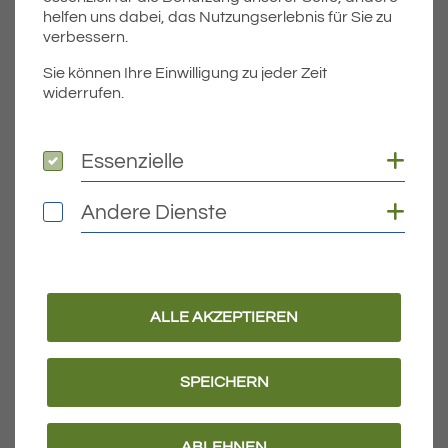
helfen uns dabei, das Nutzungserlebnis für Sie zu
verbessern.
Sie können Ihre Einwilligung zu jeder Zeit
widerrufen.
Coo
Essenzielle
Essenzielle
Coo
Andere Dienste
Andere Dienste
Teil
Teile Veranstaltung:
ÄLTERE
ALLE AKZEPTIEREN
Titel für Veranstaltung
Naturforscher – Mädesüß und Feenzauber
SPEICHERN
VERANSTALTUNGEN
ABLEHNEN
NEUERE