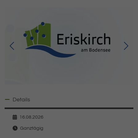
Details ausblenden
Details
16.08.2026
Datum
Ganztägig
Zeit