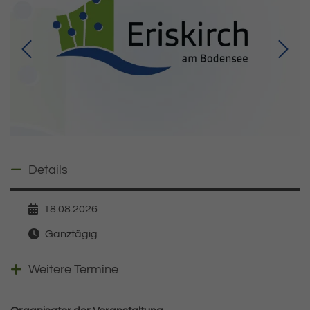
Details ausblenden
Details
18.08.2026
Datum
Ganztägig
Zeit
Weitere Veranstaltungen anzeigen
Weitere Termine