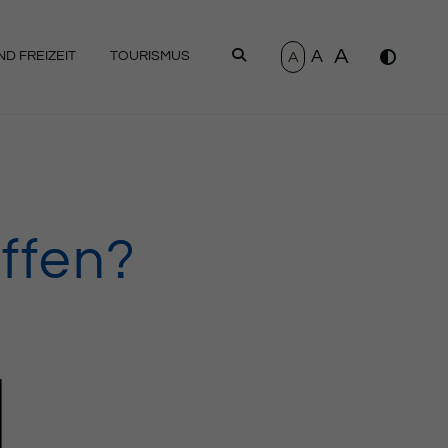
A
A
SUCHEN
A
D FREIZEIT
TOURISMUS
effen?