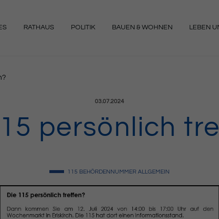
ES
RATHAUS
POLITIK
BAUEN & WOHNEN
LEBEN UN
NGEN
n?
Veröffentlicht am:
03.07.2024
15 persönlich tr
115
BEHÖRDENNUMMER
ALLGEMEIN