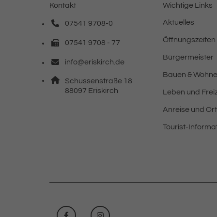
Kontakt
Wichtige Links
Aktuelles
07541 9708-0
Telefonnummer: 0 7 5 4 1 9 7 0 8 0
Öffnungszeiten
07541 9708 - 77
Faxnummer: 0 7 5 4 1 9 7 0 8 7 7
Bürgermeister
info@eriskirch.de
E-Mail Adresse: info@eriskirch.de
Bauen & Wohn
Adresse:
Schussenstraße 18
, 8 8 0 9 7
88097
Eriskirch
Leben und Freiz
Anreise und Or
Tourist-Informa