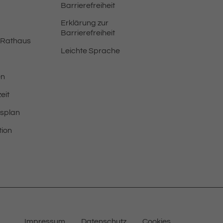
Barrierefreiheit
Erklärung zur
Barrierefreiheit
 Rathaus
Leichte Sprache
en
eit
tsplan
tion
Impressum
Datenschutz
Cookies