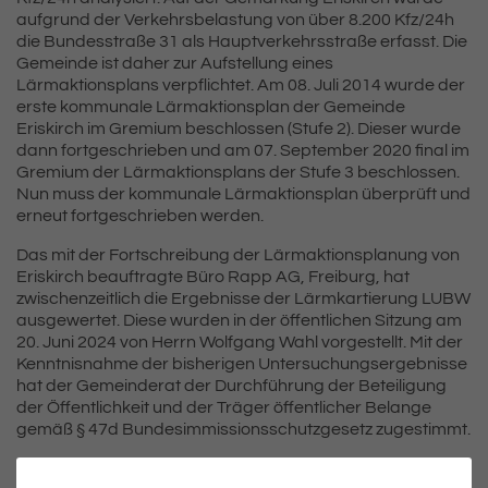
aufgrund der Verkehrsbelastung von über 8.200 Kfz/24h
die Bundesstraße 31 als Hauptverkehrsstraße erfasst. Die
Gemeinde ist daher zur Aufstellung eines
Lärmaktionsplans verpflichtet. Am 08. Juli 2014 wurde der
erste kommunale Lärmaktionsplan der Gemeinde
Eriskirch im Gremium beschlossen (Stufe 2). Dieser wurde
dann fortgeschrieben und am 07. September 2020 final im
Gremium der Lärmaktionsplans der Stufe 3 beschlossen.
Nun muss der kommunale Lärmaktionsplan überprüft und
erneut fortgeschrieben werden.
Das mit der Fortschreibung der Lärmaktionsplanung von
Eriskirch beauftragte Büro Rapp AG, Freiburg, hat
zwischenzeitlich die Ergebnisse der Lärmkartierung LUBW
ausgewertet. Diese wurden in der öffentlichen Sitzung am
20. Juni 2024 von Herrn Wolfgang Wahl vorgestellt. Mit der
Kenntnisnahme der bisherigen Untersuchungsergebnisse
hat der Gemeinderat der Durchführung der Beteiligung
der Öffentlichkeit und der Träger öffentlicher Belange
gemäß § 47d Bundesimmissionsschutzgesetz zugestimmt.
Der Bericht zum Lärmaktionsplan sowie die