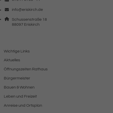
Faxnummer: 0 7 5 4 1 9 7 0 8 7 7
info@eriskirch.de
E-Mail Adresse: info@eriskirch.de
Adresse:
Schussenstraße 18
, 8 8 0 9 7
88097
Eriskirch
Wichtige Links
Aktuelles
Öffnungszeiten Rathaus
Bürgermeister
Bauen & Wohnen
Leben und Freizeit
Anreise und Ortsplan