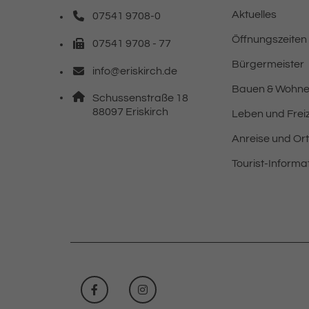
Aktuelles
07541 9708-0
Telefonnummer: 0 7 5 4 1 9 7 0 8 0
Öffnungszeiten
07541 9708 - 77
Faxnummer: 0 7 5 4 1 9 7 0 8 7 7
Bürgermeister
info@eriskirch.de
E-Mail Adresse: info@eriskirch.de
Bauen & Wohn
Adresse:
Schussenstraße 18
, 8 8 0 9 7
88097
Eriskirch
Leben und Freiz
Anreise und Or
Tourist-Informa
FACEBOOK
INSTAGRAM