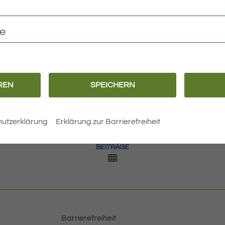
te
machung bitte klicken
REN
SPEICHERN
utzerklärung
Erklärung zur Barrierefreiheit
BEITRÄGE
Barrierefreiheit