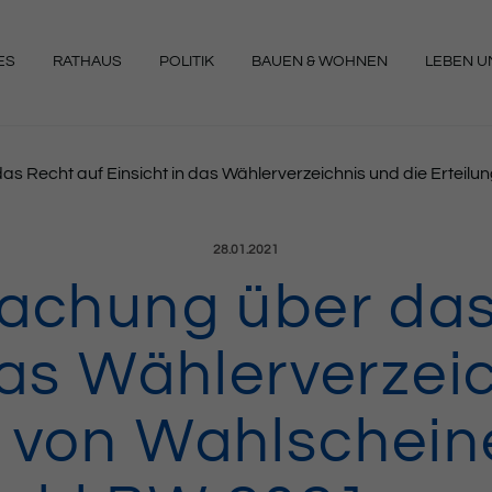
ES
RATHAUS
POLITIK
BAUEN & WOHNEN
LEBEN UN
NGEN
 Recht auf Einsicht in das Wählerverzeichnis und die Erteil
Veröffentlicht am:
28.01.2021
chung über das
das Wählerverzei
g von Wahlscheine