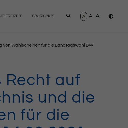
A
A
SUCHEN
A
D FREIZEIT
TOURISMUS
ung von Wahlscheinen für die Landtagswahl BW
 Recht auf
chnis und die
n für die