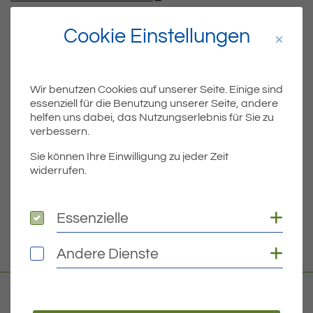
Cookie Einstellungen
Teil
Teile Beitrag:
Wir benutzen Cookies auf unserer Seite. Einige sind
essenziell für die Benutzung unserer Seite, andere
ÄLTERE
helfen uns dabei, das Nutzungserlebnis für Sie zu
verbessern.
Titel für Beitrag
Briefwahl bequem im Internet beantragen – so geht’s
Sie können Ihre Einwilligung zu jeder Zeit
BEITRÄGE
widerrufen.
NEUERE
Coo
Essenzielle
Essenzielle
Titel für Beitrag
Personalausweis oder Reisepass noch gültig? Bitte rechtzeitig schauen!
Coo
Andere Dienste
Andere Dienste
Kontakt