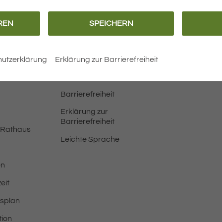
REN
SPEICHERN
N
utzerklärung
Erklärung zur Barrierefreiheit
Barrierefreiheit
Erklärung zur
Barrierefreiheit
 Rathaus
Leichte Sprache
en
eit
tsplan
tion