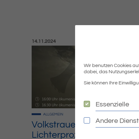
Veröffentlicht am:
14.11.2024
Wir benutzen Cookies auf 
dabei, das Nutzungserleb
Sie können Ihre Einwilligu
Essenzielle
Essenzielle
ALLGEMEIN
Andere Diens
Andere Dienste
Volkstrauertag:
Lichterprozession für den