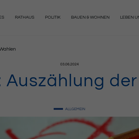
ES
RATHAUS
POLITIK
BAUEN & WOHNEN
LEBEN UN
NGEN
 Wahlen
Veröffentlicht am:
03.06.2024
i: Auszählung de
ALLGEMEIN