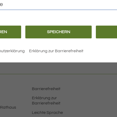
te
REN
SPEICHERN
utzerklärung
Erklärung zur Barrierefreiheit
BEITRÄGE
Barrierefreiheit
Erklärung zur
Barrierefreiheit
 Rathaus
Leichte Sprache