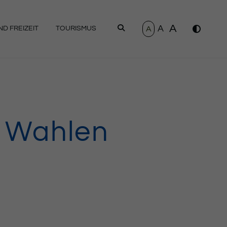
A
A
SUCHEN
A
D FREIZEIT
TOURISMUS
r Wahlen