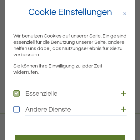
Cookie Einstellungen
Teil
Teile Beitrag:
Wir benutzen Cookies auf unserer Seite. Einige sind
essenziell für die Benutzung unserer Seite, andere
ÄLTERE
helfen uns dabei, das Nutzungserlebnis für Sie zu
Titel für Beitrag
Ferienbetreuung 2025 für Grundschulkinder
verbessern.
Sie können Ihre Einwilligung zu jeder Zeit
BEITRÄGE
widerrufen.
NEUERE
Coo
Essenzielle
Essenzielle
Titel für Beitrag
Bekanntmachung der Tagesordnung öffentlicher Sitzungen am 13.02.2025
Coo
Andere Dienste
Andere Dienste
Kontakt