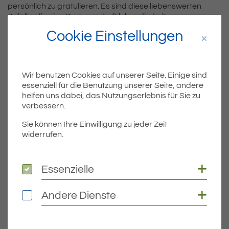
persönlich zu gratulieren. Es sind diese liebenswerten
Zufälle, die eine Partnerschaft lebendig halten.
Cookie Einstellungen
Teil
Teile Beitrag:
Wir benutzen Cookies auf unserer Seite. Einige sind
essenziell für die Benutzung unserer Seite, andere
helfen uns dabei, das Nutzungserlebnis für Sie zu
ÄLTERE
verbessern.
Titel für Beitrag
Einwohnerversammlung zum Thema „Freiraumgestaltung für Seniorinnen und Senioren“
Sie können Ihre Einwilligung zu jeder Zeit
widerrufen.
BEITRÄGE
Coo
Essenzielle
Essenzielle
NEUERE
Titel für Beitrag
Wir gratulieren unseren Altersjubilaren im Oktober
Coo
Andere Dienste
Andere Dienste