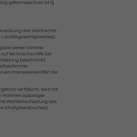
ag gekennzeichnet ist (§
e Ausübung des Wahlrechts
des Landtagswahlgesetzes).
bgabe seiner Stimme
 auf technische Hilfe bei
cheidung beschränkt.
lbstbestimmte
 ein Interessenkonflikt der
gebnis verfälscht, wird mit
 im Rahmen zulässiger
rte Wahlentscheidung des
es Strafgesetzbuches).