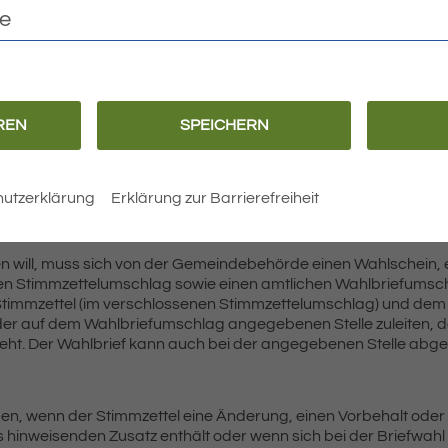
e im Anschluss an die Wahlhandlung erfolgende Ermittlung und
te
irk sind öffentlich. Jedermann hat Zutritt, soweit das ohne B
in haben, können an der Wahl im Wahlkreis, in dem der Wahlsche
REN
SPEICHERN
n einem beliebigen Wahlbezirk dieses Wahlkreises oder
utzerklärung
Erklärung zur Barrierefreiheit
n will, muss sich von der Gemeindebehörde einen Wahlschein, 
hen Stimmzettelumschlag sowie einen amtlichen Wahlbriefums
Stimmzettel (im verschlossenen Stimmzettelumschlag) und dem
 der auf dem Wahlbriefumschlag angegebenen Stelle zuleiten, 
geht. Der Wahlbrief kann auch bei der angegebenen Stelle ab
n, wenn der Stimmzettel eine Änderung, einen Vorbehalt oder
 hinweisenden Zusatz enthält oder wenn sich bei der Briefwahl