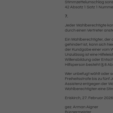
Stimmzettelumschlag sonst
42 Absatz 1 Satz 1 Numme
7.
Jeder Wahlberechtigte kan
durch einen Vertreter anst
Ein Wahlberechtigter, de
gehindert ist, kann sich hie
der Kundgabe einer vom W
Unzulässig ist eine Hilfele
Willensbildung oder Entsch
Hilfsperson besteht (§ 8 A
Wer unbefugt wählt oder so
Freiheitsstrafe bis zu fün
Assistenz entgegen der W
Wahlberechtigten eine Stim
Eriskirch, 27. Februar 2026
gez. Arman Aigner
Bürgermeister