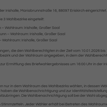
r Irishalle, Mariabrunnstraße 16, 88097 Eriskirch eingerichtet.
e 3 Wahlbezirke eingeteilt:
h – Wahlraum: Irishalle, Großer Saal
unn – Wahlraum: Irishalle, Großer Saal
– Wahlraum: Irishalle, Großer Saal
ngen, die den Wahlberechtigten in der Zeit vom 10.01.2026 bis
lbezirk und der Wahlraum angegeben, in dem der Wahlberechti
 zur Ermittlung des Briefwahlergebnisses um 16:00 Uhr in der Iri
n nur in dem Wahlraum des Wahlbezirks wählen, in dessen Wäh
r haben die Wahlbenachrichtigung und zur Identitätsfeststellu
itzubringen. Die Wahlbenachrichtigung soll bei der Wahl abg
n Stimmzetteln. Jeder Wähler erhält bei Betreten des Wahlraum