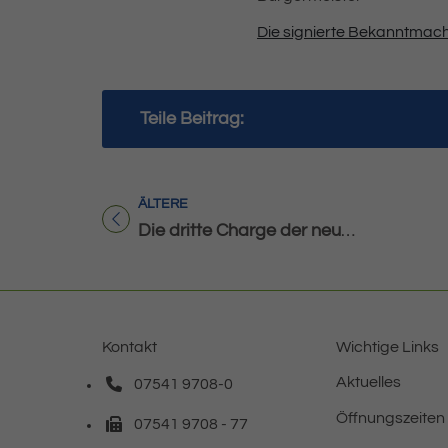
Die signierte Bekanntmac
Teile Beitrag:
ÄLTERE
Titel für Beitrag
Die dritte Charge der neuen digitalen Wasserzähler wird demnächst eingebaut
Kontakt
Wichtige Links
Aktuelles
07541 9708-0
Telefonnummer: 0 7 5 4 1 9 7 0 8 0
Öffnungszeiten
07541 9708 - 77
Faxnummer: 0 7 5 4 1 9 7 0 8 7 7