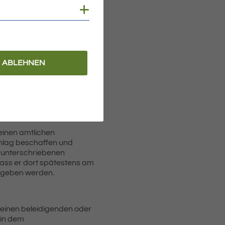
 Feststellung des
Cookies anzeigen
eeinträchtigung des
in ausgestellt ist,
ABLEHNEN
einen amtlichen
chlag beschaffen und
 unterschriebenen
dass er dort spätestens am
gegeben werden.
 einen beleidigenden oder
 in dem