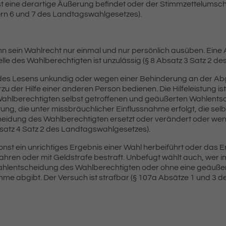
 eine derartige Äußerung befindet oder der Stimmzettelumschl
rn 6 und 7 des Landtagswahlgesetzes).
n sein Wahlrecht nur einmal und nur persönlich ausüben. Ein
elle des Wahlberechtigten ist unzulässig (§ 8 Absatz 3 Satz 2 
r des Lesens unkundig oder wegen einer Behinderung an der A
rzu der Hilfe einer anderen Person bedienen. Die Hilfeleistung ist
ahlberechtigten selbst getroffenen und geäußerten Wahlents
istung, die unter missbräuchlicher Einflussnahme erfolgt, die se
eidung des Wahlberechtigten ersetzt oder verändert oder wenn
bsatz 4 Satz 2 des Landtagswahlgesetzes).
nst ein unrichtiges Ergebnis einer Wahl herbeiführt oder das Er
f Jahren oder mit Geldstrafe bestraft. Unbefugt wählt auch, wer
ahlentscheidung des Wahlberechtigten oder ohne eine geäuße
me abgibt. Der Versuch ist strafbar (§ 107a Absätze 1 und 3 d