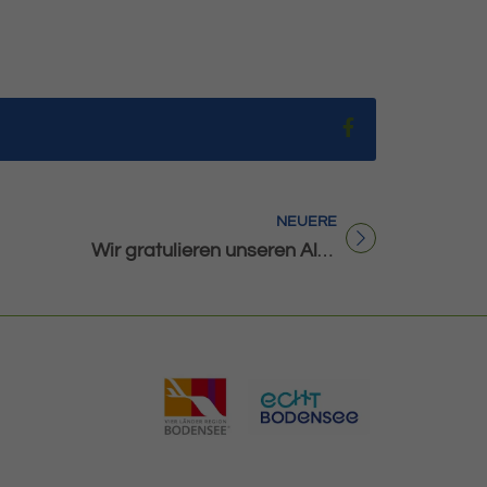
Teilen auf Fac
NEUERE
Titel für Beitrag
Wir gratulieren unseren Altersjubilaren im März