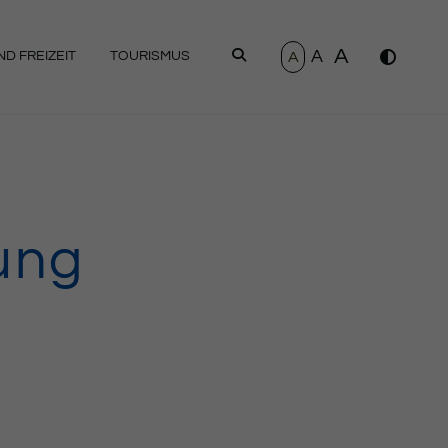
A
A
SUCHEN
A
D FREIZEIT
TOURISMUS
ung