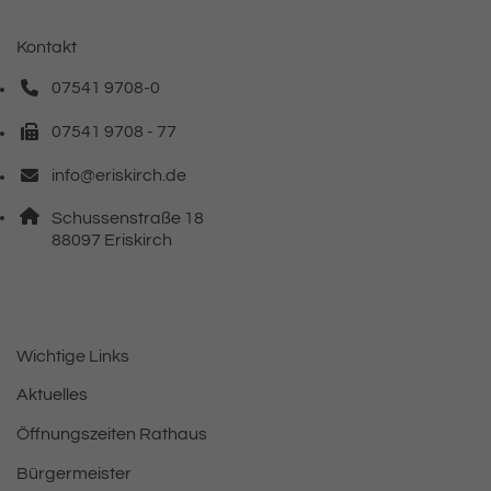
Kontakt
07541 9708-0
Telefonnummer: 0 7 5 4 1 9 7 0 8 0
07541 9708 - 77
Faxnummer: 0 7 5 4 1 9 7 0 8 7 7
info@eriskirch.de
E-Mail Adresse: info@eriskirch.de
Adresse:
Schussenstraße 18
, 8 8 0 9 7
88097
Eriskirch
Wichtige Links
Aktuelles
Öffnungszeiten Rathaus
Bürgermeister