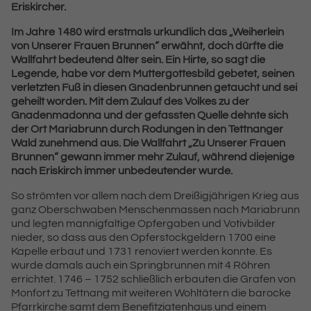
Eriskircher.
Im Jahre 1480 wird erstmals urkundlich das „Weiherlein
von Unserer Frauen Brunnen“ erwähnt, doch dürfte die
Wallfahrt bedeutend älter sein. Ein Hirte, so sagt die
Legende, habe vor dem Muttergottesbild gebetet, seinen
verletzten Fuß in diesen Gnadenbrunnen getaucht und sei
geheilt worden. Mit dem Zulauf des Volkes zu der
Gnadenmadonna und der gefassten Quelle dehnte sich
der Ort Mariabrunn durch Rodungen in den Tettnanger
Wald zunehmend aus. Die Wallfahrt „Zu Unserer Frauen
Brunnen“ gewann immer mehr Zulauf, während diejenige
nach Eriskirch immer unbedeutender wurde.
So strömten vor allem nach dem Dreißigjährigen Krieg aus
ganz Oberschwaben Menschenmassen nach Mariabrunn
und legten mannigfaltige Opfergaben und Votivbilder
nieder, so dass aus den Opferstockgeldern 1700 eine
Kapelle erbaut und 1731 renoviert werden konnte. Es
wurde damals auch ein Springbrunnen mit 4 Röhren
errichtet. 1746 – 1752 schließlich erbauten die Grafen von
Monfort zu Tettnang mit weiteren Wohltätern die barocke
Pfarrkirche samt dem Benefitziatenhaus und einem