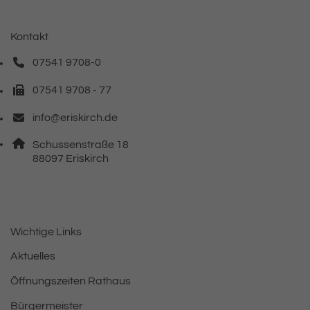
Kontakt
07541 9708-0
Telefonnummer: 0 7 5 4 1 9 7 0 8 0
07541 9708 - 77
Faxnummer: 0 7 5 4 1 9 7 0 8 7 7
info@eriskirch.de
E-Mail Adresse: info@eriskirch.de
Adresse:
Schussenstraße 18
, 8 8 0 9 7
88097
Eriskirch
Wichtige Links
Aktuelles
Öffnungszeiten Rathaus
Bürgermeister