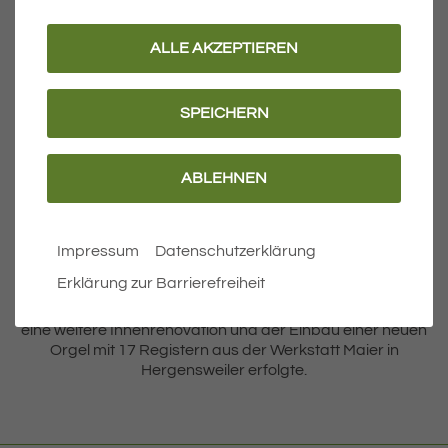
erreichbaren, durch Büsche bewachsenen Rondell hinter
dem Kriegerdenkmal und musste 1957 dem Straßenbau
ALLE AKZEPTIEREN
in diesem Bereich weichen.
Es wurde der Brunnen neben der Kirche geschaffen, und
SPEICHERN
das ehedem unter dem Hochalter entspringende und im
natürlichen Gefälle fließende Wasser wird seitdem durch
eine Pumpe gefördert. In den Jahren 1977 – 1982 wurde
auch diese Kirche gründlich renoviert und die Decke mit
ABLEHNEN
dem berühmten Bild des Malers Andreas Brugger aus
dem Jahre 1770 vom Teich Bethesta bautechnisch
aufwendig gesichert.
Impressum
Datenschutzerklärung
Weil bei der Renovation im Jahre 1991 auch wieder Bänke
Erklärung zur Barrierefreiheit
im Barockstil eingebaut wurden, strahlt dieses Kleinod nun
wieder im ursprünglichen barocken Glanz, zumal 1999
eine weitere Innenrenovation und der Einbau einer neuen
Orgel mit 17 Registern aus der Werkstatt Maier in
Hergensweiler erfolgte.