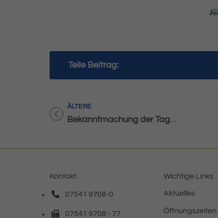
Teile Beitrag:
ÄLTERE
Titel für Beitrag
Bekanntmachung der Tagesordnung der öffentlichen Sitzungen am 26.03.2026
Kontakt
Wichtige Links
Aktuelles
07541 9708-0
Telefonnummer: 0 7 5 4 1 9 7 0 8 0
Öffnungszeiten
07541 9708 - 77
Faxnummer: 0 7 5 4 1 9 7 0 8 7 7