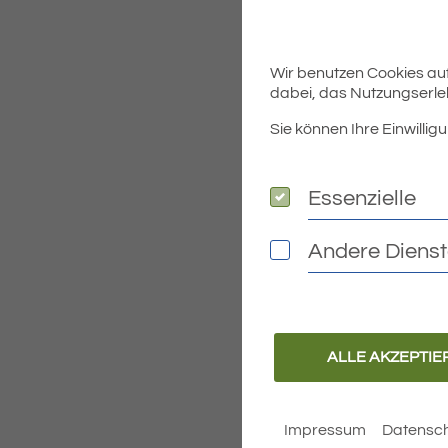
Wir benutzen Cookies auf 
dabei, das Nutzungserleb
Sie können Ihre Einwilligu
Essenzielle
Essenzielle
Andere Diens
Andere Dienste
ALLE AKZEPTIE
Impressum
Datensch