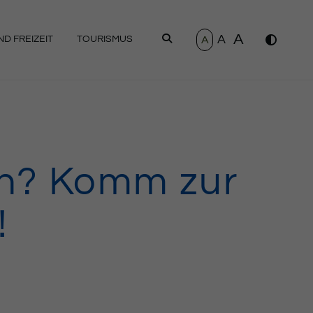
A
A
SUCHEN
A
D FREIZEIT
TOURISMUS
en? Komm zur
!