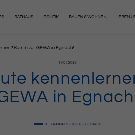
ES
RATHAUS
POLITIK
BAUEN & WOHNEN
LEBEN UN
NGEN
lernen? Komm zur GEWA in Egnach!
Veröffentlicht am:
18.03.2026
Leute kennenlern
GEWA in Egnach
ALLGEMEIN
NEUES AUS EGNACH