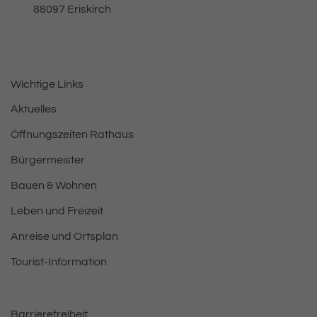
, 8 8 0 9 7
88097
Eriskirch
Wichtige Links
Aktuelles
Öffnungszeiten Rathaus
Bürgermeister
Bauen & Wohnen
Leben und Freizeit
Anreise und Ortsplan
Tourist-Information
Barrierefreiheit