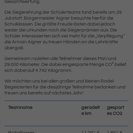
Gesamtwertung.
Die Siegerehrung der Schülerteams fand bereits am 29
Juli statt. Bürgermeister Aigner besuchte hierfür die
Schulklassen. Die größte Freude lösten dabei jedoch
weder die Urkunden noch die Siegerprämien aus. Die
Schüler interessierten sich viel mehr für die „Verpflegung“
die Arman Aigner zu treuen Händen an die Lehrkräfte
übergab.
Gemeinsam radelten alle Teilnehmer dieses Mal rund
29.000 Kilometer. Die dabei eingesparte Menge CO² belief
sich dabei auf 4.742 Kilogramm.
Wir möchten uns bei allen großen und kleinen Radel-
Begeisterten für die diesjährige Teilnahme bedanken und
freuen uns bereits auf nächstes Jahr!
Teamname
geradelt
gespart
e km
es CO2
Bichelpower
11.291,5
1.851,8