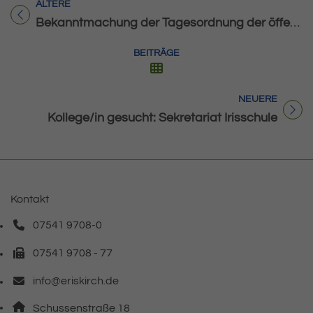
ÄLTERE
Titel für Beitrag
Bekanntmachung der Tagesordnung der öffentlichen Sitzung am 31.07.2025
BEITRÄGE
NEUERE
Titel für Beitrag
Kollege/in gesucht: Sekretariat Irisschule
Kontakt
07541 9708-0
Telefonnummer: 0 7 5 4 1 9 7 0 8 0
07541 9708 - 77
Faxnummer: 0 7 5 4 1 9 7 0 8 7 7
info@eriskirch.de
E-Mail Adresse: info@eriskirch.de
Adresse:
Schussenstraße 18