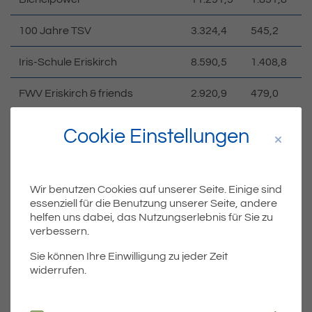
100 Jahre TSV
3.324,4
545,2
Iris-Schule Eriskirch
8.590,5
1.408,8
FWV Eriskirch & friends
2.920,9
479,0
Klasse 4a
2.117,5
347,3
Cookie Einstellungen
Kiga Regenbogen
1.906,2
312,6
1b – Die radelnden Robben
1.300,8
213,3
Wir benutzen Cookies auf unserer Seite. Einige sind
essenziell für die Benutzung unserer Seite, andere
helfen uns dabei, das Nutzungserlebnis für Sie zu
Klasse 1a
1.299,2
213,1
verbessern.
3b Koalaklasse
1.255,4
205,9
Sie können Ihre Einwilligung zu jeder Zeit
widerrufen.
Klasse 4b
852,3
139,8