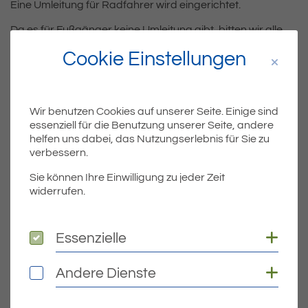
Eine Umleitung für Radfahrer wird eingerichtet.
Da es für Fußgänger keine Umleitung gibt, bitten wir alle
Verkehrsteilnehmer um größtmögliche Rücksichtnahme.
Cookie Einstellungen
Teil
Teile Beitrag:
Wir benutzen Cookies auf unserer Seite. Einige sind
essenziell für die Benutzung unserer Seite, andere
helfen uns dabei, das Nutzungserlebnis für Sie zu
verbessern.
ÄLTERE
Sie können Ihre Einwilligung zu jeder Zeit
Titel für Beitrag
Bekanntmachung der Bodenrichtwerte zum 01. Januar 2022
widerrufen.
BEITRÄGE
Coo
Essenzielle
Essenzielle
NEUERE
Coo
Titel für Beitrag
Andere Dienste
Errichtung eines temporären Mobilfunkmastes
Andere Dienste