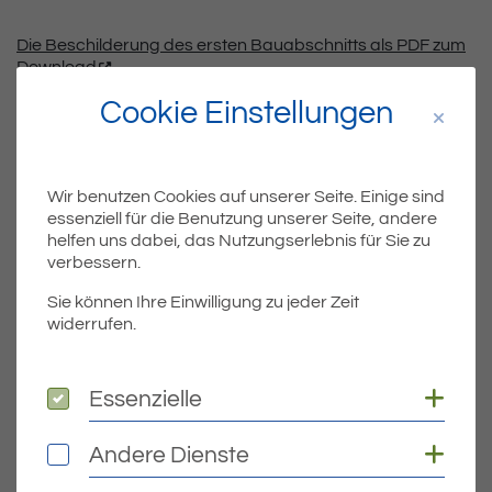
Die Beschilderung des ersten Bauabschnitts als PDF zum
Download
Cookie Einstellungen
Wir benutzen Cookies auf unserer Seite. Einige sind
Teil
Teile Beitrag:
essenziell für die Benutzung unserer Seite, andere
helfen uns dabei, das Nutzungserlebnis für Sie zu
verbessern.
ÄLTERE
Sie können Ihre Einwilligung zu jeder Zeit
Titel für Beitrag
Mikrozensus 2026 startet
widerrufen.
BEITRÄGE
Coo
Essenzielle
Essenzielle
NEUERE
Coo
Andere Dienste
Andere Dienste
Titel für Beitrag
„Krisenkompass“-App jetzt verfügbar