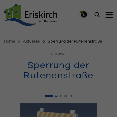
Gemeinde Eriskirch
Suchen
MELDUNG
Home
Aktuelles
Sperrung der Rutenenstraße
Veröffentlicht am:
10.03.2026
Sperrung der
Rutenenstraße
ALLGEMEIN