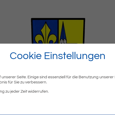
Cookie Einstellungen
unserer Seite. Einige sind essenziell für die Benutzung unserer
nis für Sie zu verbessern.
ng zu jeder Zeit widerrufen.
chungen sind ab sofort online verfügbar. Die Veröffentlichung i
 Information. Für die Rechtswirksamkeit ist künftig die Intern