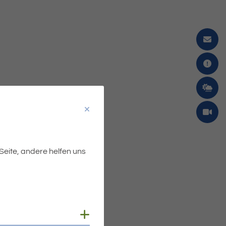
 Seite, andere helfen uns
Cookies anzeigen
m Mitteilungsblatt erfolgt
etbekanntmachung