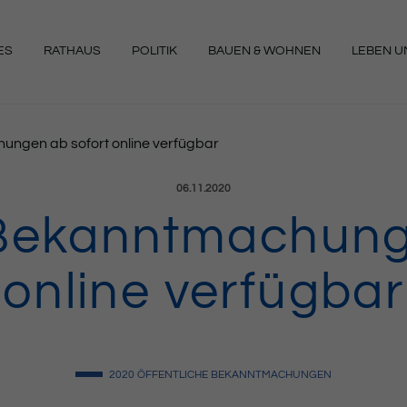
ES
RATHAUS
POLITIK
BAUEN & WOHNEN
LEBEN UN
NGEN
ungen ab sofort online verfügbar
Veröffentlicht am:
06.11.2020
 Bekanntmachung
online verfügbar
2020
ÖFFENTLICHE BEKANNTMACHUNGEN