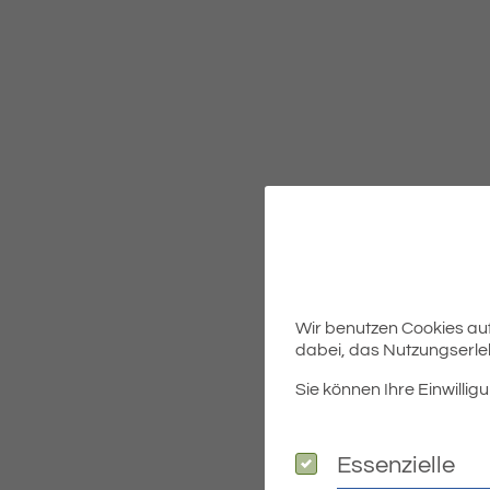
Wir benutzen Cookies auf 
dabei, das Nutzungserleb
Sie können Ihre Einwilligu
Essenzielle
Essenzielle
Die Öffentlichen Bekanntma
nur noch nachrichtlich zur